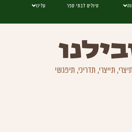
וה
טיולים לבתי ספר
עלינו
ילנו
רי, תייצרי, תדריכי, תיפגשי