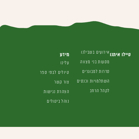
אירועים בשבילנו
טיילו איתנו
מידע
מסעות בני מצווה
עלינו
סדרות למבוגרים
טיולים לבתי ספר
השתלמויות וכנסים
צור קשר
לקהל הרחב
הצהרת נגישות
נוהל ביטולים
אפשר להשיג אותנו כאן
04-6662333