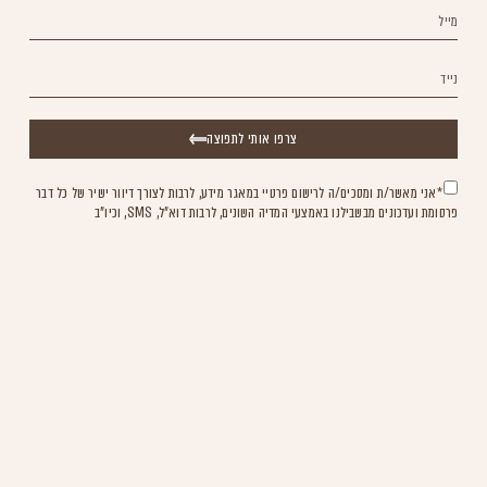
צרפו אותי לתפוצה
*אני מאשר/ת ומסכים/ה לרישום פרטיי במאגר מידע, לרבות לצורך דיוור ישיר של כל דבר
פרסומת ועדכונים מבשבילנו באמצעי המדיה השונים, לרבות דוא"ל, SMS, וכיו"ב