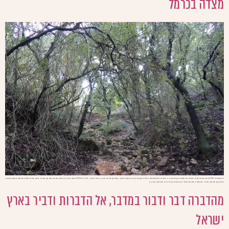
מצדה בכרמל
ב1 בספטמבר 1939 פלשה גרמניה לפולין והחלה את מלחמת העולם השנייה. בתחילת המלחמהנלחמו גרמניה ובעלות בריתה נגד בעלות הברית, שכללו בעיקר את רוסיה, צרפת ואנגליה. ב22 ביוני1940 חתמה צרפת על הסכם שביתת נשק עם גרמניה. בדרום צרפת הוקמה ממשלת בובותששיתפה
פעולה עם המשטר הנאצי. ממשלה זו נקראה ממשל וישי.באותה עת היו היה אזור לבנון נתון […]
מהדברה דבר ודבור במדבר, אל הדברות ודביר בארץ
ישראל