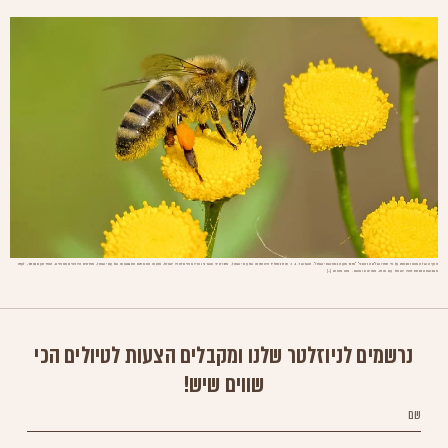
הרעיון של המאמר מבוסס על פי ספרו של"נגה ראובני" "מדבר ורועה במורשת ישראל". השרש ד. ב. ר. חוזר בתהליך היווסדותו של עם ישראל. מדבר סיני אשר בין ארץ מצרים לארץ ישראל, מהווה את מקום התגבשותו של עם ישראל, מפרטים היוצאים ממצרים, הופך העם במדבר, לעדה
מגובשת הנכנסת לארץ ישראל עם תורה, מנהיגות ומשכן. מהו מהותו […]
נרשמים לניוזלטר שלנו ומקבלים הצעות לטיולים הכי
שווים שיש!