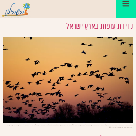
קטגוריה:
מאמרים
נדידת עופות בארץ ישראל
משחר ההיסטוריה נדידת עופות הייתה לדבר הנצפה ולחקר על ידי האדם. אז מה היא נדידת עופות בעצם? לשם מה עופות נודדים בכלל? איך הם נודדים למרחקים עצומים כלכך ומה חלקה של ארץ ישראל בנדידת העופות? אז מה היא נדידת עופות ? נדידת העופות היא בעצם מעבר שנתי
(במחזורים של שנה) של העופות אל אזורי קינון […]