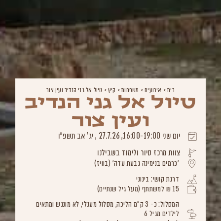
בית
>
אירועים
>
משפחות
>
קיץ
>
טיול אל גני הנדיב ועין צור
טיול אל גני הנדיב
ועין צור
יום שני 16:00-19:00, 27.7.26 , יג' אב תשפ"ו
צוות מרכז סיור ולימוד בשבילנו
'כרמים בנימינה גבעת עדה' (בוויז)
דרגת קושי: בינוני
15 ₪ למשתתף (מעל גיל שנתיים)
המסלול: כ- 3 ק"מ הליכה, מסלול מעגלי, לא מונגש ומתאים
לילדים מגיל 6