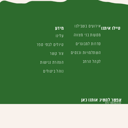
אירועים בשבילנו
טיילו איתנו
מידע
מסעות בני מצווה
עלינו
סדרות למבוגרים
טיולים לבתי ספר
השתלמויות וכנסים
צור קשר
לקהל הרחב
הצהרת נגישות
נוהל ביטולים
אפשר להשיג אותנו כאן
04-6662333
irgun@mebi.org.il
הנדיב 13 זכרון יעקב