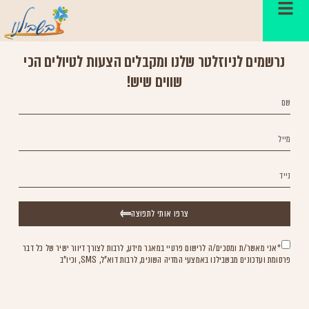
Please select listing to show.
נרשמים לניוזלטר שלנו ומקבלים הצעות לטיולים הכי
שווים שיש!
צרפו אותי לתפוצה
*אני מאשר/ת ומסכים/ה לרישום פרטיי במאגר מידע, לרבות לצורך דיוור ישיר של כל דבר
פרסומת ועדכונים מבשבילנו באמצעי המדיה השונים, לרבות דוא"ל, SMS, וכיו"ב