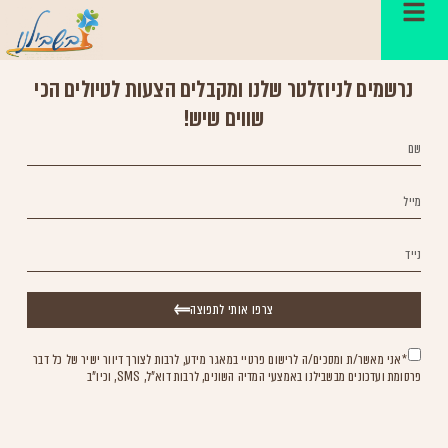
Please select listing to show.
נרשמים לניוזלטר שלנו ומקבלים הצעות לטיולים הכי
שווים שיש!
צרפו אותי לתפוצה
*אני מאשר/ת ומסכים/ה לרישום פרטיי במאגר מידע, לרבות לצורך דיוור ישיר של כל דבר
פרסומת ועדכונים מבשבילנו באמצעי המדיה השונים, לרבות דוא"ל, SMS, וכיו"ב