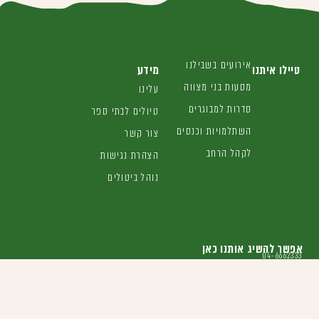
אירועים בשבילנו
טיילו איתנו
מידע
מסעות בני מצווה
עלינו
סדרות למבוגרים
טיולים לבתי ספר
השתלמויות וכנסים
צור קשר
לקהל הרחב
הצהרת נגישות
נוהל ביטולים
אפשר להשיג אותנו כאן
04-6662333
irgun@mebi.org.il
הנדיב 13 זכרון יעקב