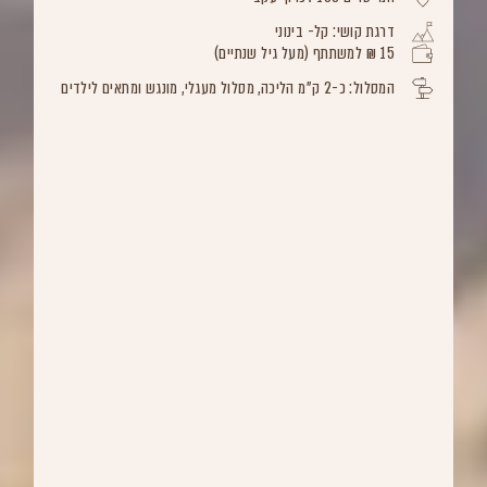
דרגת קושי: קל- בינוני
15 ₪ למשתתף (מעל גיל שנתיים)
המסלול: כ-2 ק"מ הליכה, מסלול מעגלי, מונגש ומתאים לילדים