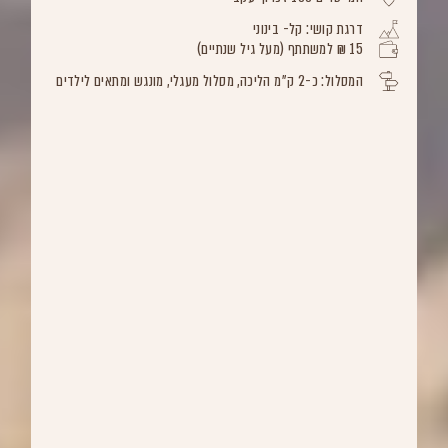
דרגת קושי: קל- בינוני
15 ₪ למשתתף (מעל גיל שנתיים)
המסלול: כ-2 ק"מ הליכה, מסלול מעגלי, מונגש ומתאים לילדים