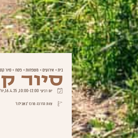
בית
>
אירועים
>
משפחות
>
פסח
>
סיור קסו
סיור קס
יום רביעי 10:00-12:00, 16.4.25,יח' ניסן תשפ"ה
צוות הדרכה מרכז 'בשבילנו'