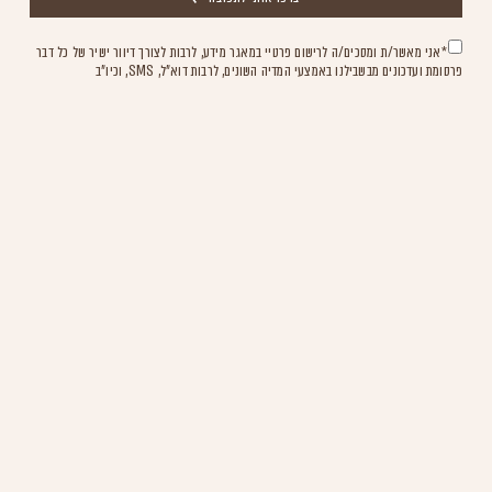
*אני מאשר/ת ומסכים/ה לרישום פרטיי במאגר מידע, לרבות לצורך דיוור ישיר של כל דבר
פרסומת ועדכונים מבשבילנו באמצעי המדיה השונים, לרבות דוא"ל, SMS, וכיו"ב