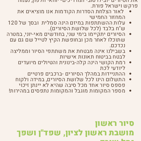
את הסיורים יובילו טובי המדריכים- יוחאי חלפון, נעמה
פרקש וישראל פורת.
לאור הצלחת הסדרות הקודמות אנו מוציאים את
המחזור החמישי
עלות ההשתתפות במיזם הינה סמלית ובסך של 120
ש"ח בלבד (לכל שלושת הסיורים).
הסיורים יתקיימו בימי שני, בחודשים מאי-יוני, במטרה
שתוכלו לאחר מכן ובחופשת הקיץ לטייל שם גם עם
נכדכם.
בשבילנו אינה מבטחת את משתתפי הסיור וממליצה
לבטח בביטוח תאונות אישיות
רמת הקושי הינה קלה-בינונית והטיולים מיועדים
ליודעי לכת
ההתניידות במהלך הסיורים -ברכבים פרטיים
התשלום הינו לכל שלושת הסיורים, במידה ולקוח
פספס סיור אחד מכל סיבה שהיא לא יינתן זיכוי
מספר המקומות מוגבל והמקומות נתפסים במהירות!
סיור ראשון
מושבת ראשון לציון, שפד"ן ושפך