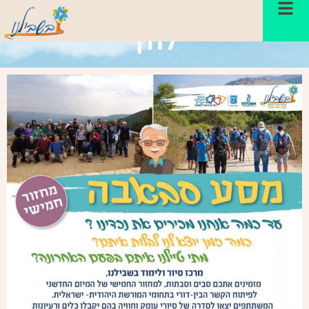
מסע סבא-בה- מחזור חמיש יוצא
לדרך