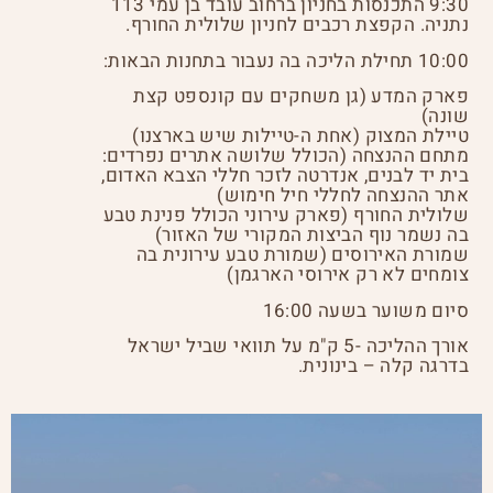
9:30 התכנסות בחניון ברחוב עובד בן עמי 113
נתניה. הקפצת רכבים לחניון שלולית החורף.
10:00 תחילת הליכה בה נעבור בתחנות הבאות:
פארק המדע (גן משחקים עם קונספט קצת
שונה)
טיילת המצוק (אחת ה-טיילות שיש בארצנו)
מתחם ההנצחה (הכולל שלושה אתרים נפרדים:
בית יד לבנים, אנדרטה לזכר חללי הצבא האדום,
אתר ההנצחה לחללי חיל חימוש)
שלולית החורף (פארק עירוני הכולל פנינת טבע
בה נשמר נוף הביצות המקורי של האזור)
שמורת האירוסים (שמורת טבע עירונית בה
צומחים לא רק אירוסי הארגמן)
סיום משוער בשעה 16:00
אורך ההליכה -5 ק"מ על תוואי שביל ישראל
בדרגה קלה – בינונית.