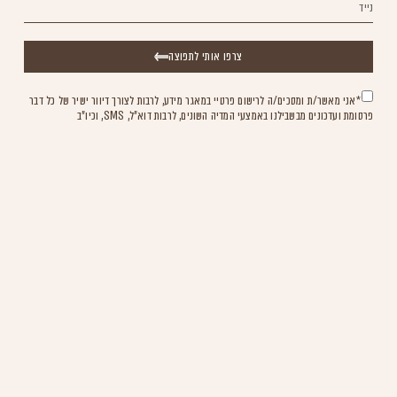
צרפו אותי לתפוצה
*אני מאשר/ת ומסכים/ה לרישום פרטיי במאגר מידע, לרבות לצורך דיוור ישיר של כל דבר
פרסומת ועדכונים מבשבילנו באמצעי המדיה השונים, לרבות דוא"ל, SMS, וכיו"ב