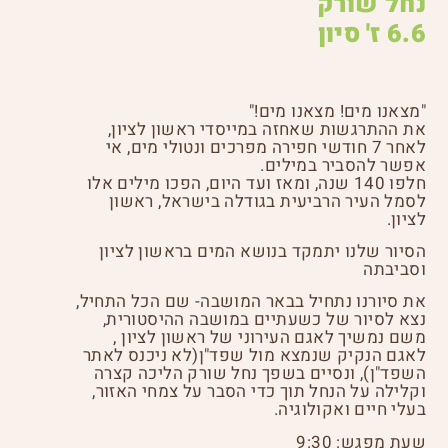
נחל שורק
6.6 ז' סיון
"מצאנו מים! מצאנו מים!"
את ההתרגשות שאחזה במייסדי ראשון לציון,
לאחר 7 חודשי חפירה מפרכים ונטולי מים, אי
אפשר להסביר במילים.
חלפו 140 שנה, ומאז ועד היום, הפכו מילים אלו
לסמל העיר הרביעית בגודלה בישראל, ראשון
לציון.
הסיור שלנו יתמקד בנושא המים בראשון לציון
וסביבתה
את סיורנו נתחיל בבאר המושבה- שם הכל התחיל,
נצא לסיור של כשעתיים במושבה ההיסטורית,
משם נמשיך לאגם העירוני של ראשון לציון ,
לאגם הנקיק שנמצא מול שפד"ן(לא ניכנס לאתר
השפד"ן), ונסיים בשפך נחל שורק הליכה קצרה
וקלילה על הנחל תוך כדי הסבר על צמחי האזור,
בעלי חיים ואקולוגיה.
שעת מפגש: 9:30