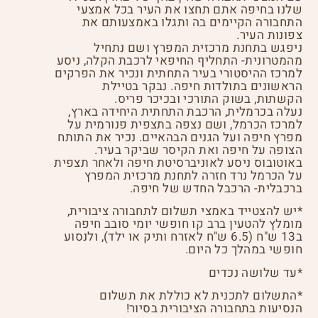
שלנו בחיפה אתם תחצו את העיר בכל אמצעי
התחבורה הקיימים בה ותגלו באמצעותם את
צפונות העיר.
ניפגש בתחנת מרכזית המפרץ ושם נתחיל
מהמטרונית- התחליף החיפאי לרכבת הקלה, ניסע
למרכז ההיסטורי בעיר התחתית ונכיר את הפרקים
הראשונים בתולדות חיפה. נבקר בטיילת
הקשתות, בשוק התורכי ובכיכר פריס.
נעלה בכרמלית, הרכבת התחתית היחידה בארץ,
למרכז הכרמל, ושם נצפה בתצפית פנורמית על
מפרץ חיפה ועל הגנים הבהאיים. נכיר את התותח
הצופה על חיפה ואת הקיסר שביקר בעיר.
באוטובוס ניסע לאוניברסיטת חיפה ולאחר תצפית
על הכרמל נרד חזרה לתחנת מרכזית המפרץ
ברכבלית- הרכבל החדש של חיפה.
*יש להצטייד באמצי תשלום לתחבורה ציבורית,
מומלץ להטעין ברב קו חופשי יומי סובב חיפה
ב13 ש"ח (6.5 ש"ח לאזרח ותיק או ילד), ולנסוע
חופשי במהלך כל היום.
*עד שלושה נכדים
*התשלום לתכנית לא כוללת את תשלום
הנסיעות בתחבורה הציבורית בסיור!