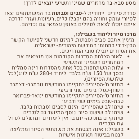
מסע סבא-בה מחזורים שמיני ותשיעי יוצאים לדרך!
סדרת סיורים ייחודית ל-
סבים וסבתות
בה המשתתפים יצאו
לסיורי עומק וחוויה בהם יקבלו כלים, רעיונות ועזרי הדרכה
איתם יוכלו לצאת לטיולים באופן עצמאי עם נכדיהם.
מרכז סיור ולימוד בשבילנו
,
מזמין אתכם סבים וסבתות, למיזם חדשני לפיתוח הקשר
הבין-דורי בתחומי המורשת היהודית- ישראלית.
את הסיורים יובילו טובי המדריכים.
לאור הצלחת הסדרות הקודמות אנו מוציאים את
המחזורים השמיני והתשיעי
עלות ההשתתפות בכל אחת מהסדרות הינה סמלית
ובסך של 150 ש"ח בלבד ליחיד ו-280 ש"ח לזוג(לכל
שלושת הסיורים).
מחזור ח'-הסיורים יתקיימו בחודשים נובמבר- דצמבר
חשוון-כסלו בימים שני ורביעי
מחזור ט'-הסיורים יתקיימו בחודשים ינואר-פברואר
טבת-שבט בימים שני ורביעי
שימו לב שהסיורים הינם לסבים וסבתות בלבד.
שימו לב שישנו סיור נוסף המיועד גם לנכדים
שיתקיים בחנוכה- יום בו אין לימודים ומושלם לטיול
עם הנכדים
בשבילנו אינה מבטחת את משתתפי הסיור וממליצה
לבטח בביטוח תאונות אישיות