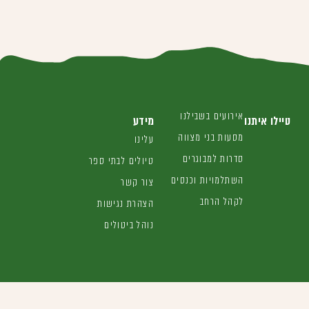
אירועים בשבילנו
טיילו איתנו
מידע
מסעות בני מצווה
עלינו
סדרות למבוגרים
טיולים לבתי ספר
השתלמויות וכנסים
צור קשר
לקהל הרחב
הצהרת נגישות
נוהל ביטולים
אפשר להשיג אותנו כאן
04-6662333