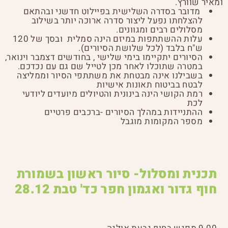
ומאיר שוורץ.
מדובר בסדרה השלישית בפיילוט חדשני ובהתאם
להצלחתו נפעל ליצור סדרה ארוכה יותר בשילוב
מסלולים רבים ומגוונים.
עלות ההשתתפות במיזם הינה סמלית ובסך של 120
ש"ח בלבד (לכל שלושת הסיורים).
הסיורים יתקיימו בימי שלישי , בחודשים דצמבר וינואר,
במטרה שתוכלו לאחר מכן לטייל שם גם עם נכדכם.
בשבילנו אינה מבטחת את משתתפי הסיור וממליצה
לבטח בביטוח תאונות אישיות
רמת הקושי הינה בינונית והטיולים מיועדים ליודעי
לכת
ההתניידות במהלך הסיורים -ברכבים פרטיים
מספר המקומות מוגבל
תכנית ומסלול- סיור ראשון בשמורת
חוף גדור ואגמון חפר כד' טבת 28.12