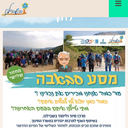
מסע סבא-בה- מחזור שלישי יוצא
לדרך