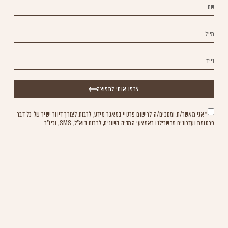
צרפו אותי לתפוצה
*אני מאשר/ת ומסכים/ה לרישום פרטיי במאגר מידע, לרבות לצורך דיוור ישיר של כל דבר
פרסומת ועדכונים מבשבילנו באמצעי המדיה השונים, לרבות דוא"ל, SMS, וכיו"ב