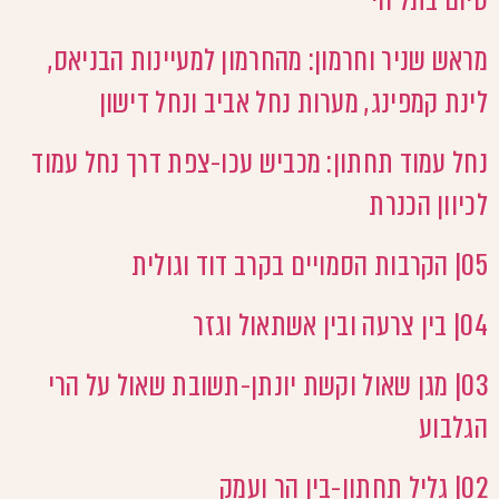
סיום בתל חי
מראש שניר וחרמון: מהחרמון למעיינות הבניאס,
לינת קמפינג, מערות נחל אביב ונחל דישון
נחל עמוד תחתון: מכביש עכו-צפת דרך נחל עמוד
לכיוון הכנרת
05| הקרבות הסמויים בקרב דוד וגולית
04| בין צרעה ובין אשתאול וגזר
03| מגן שאול וקשת יונתן-תשובת שאול על הרי
הגלבוע
02| גליל תחתון-בין הר ועמק