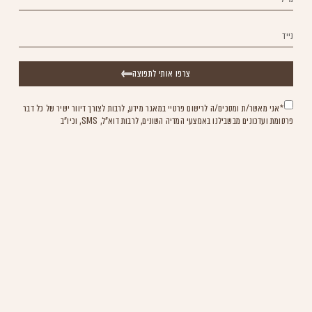
צרפו אותי לתפוצה
*אני מאשר/ת ומסכים/ה לרישום פרטיי במאגר מידע, לרבות לצורך דיוור ישיר של כל דבר
פרסומת ועדכונים מבשבילנו באמצעי המדיה השונים, לרבות דוא"ל, SMS, וכיו"ב