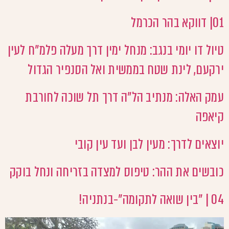
01| דווקא בהר הכרמל
טיול דו יומי בנגב: מנחל ימין דרך מעלה פלמ"ח לעין
ירקעם, לינת שטח בממשית ואל הסנפיר הגדול
עמק האלה: מנתיב הל"ה דרך תל שוכה לחורבת
קיאפה
יוצאים לדרך: מעין לבן ועד עין קובי
כובשים את ההר: טיפוס למצדה בזריחה ונחל בוקק
04 | "בין שואה לתקומה"-בנתניה!