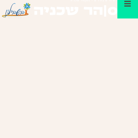
01|הר שכניה