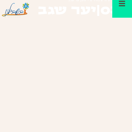
03|יער שגב