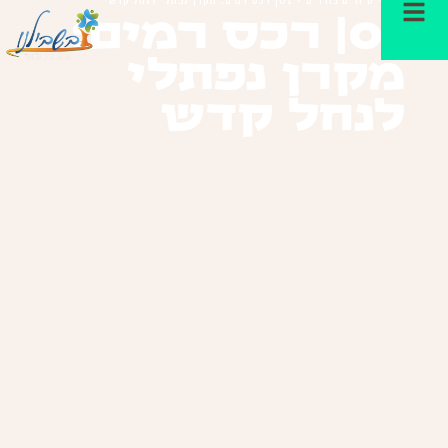
01| רכס רמים:
מקרן נפתלי
לנחל קדש