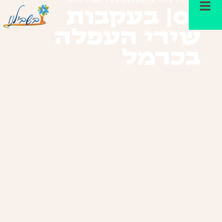
01| בעקבות
שירי העפלה
בכרמל