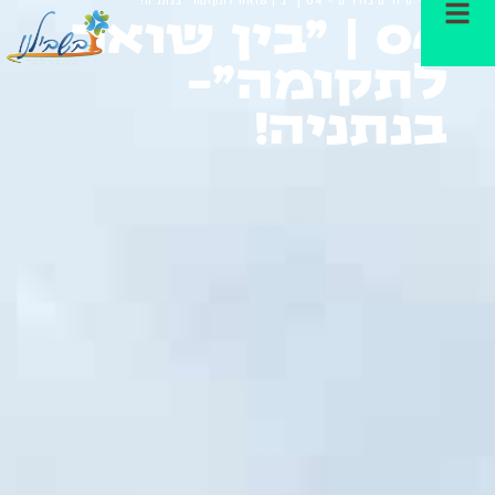
04 | "בין שואה
לתקומה"-
בנתניה!