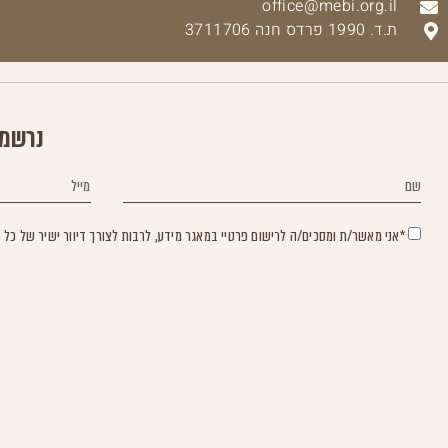
office@mebi.org.il
ת.ד. 1990 פרדס חנה 3711706​
נרשמי
*אני מאשר/ת ומסכים/ה לרישום פרטיי במאגר מידע, לרבות לצורך דיוור ישיר של כל דבר פר